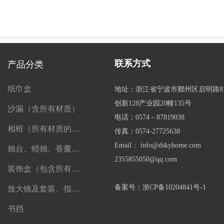
联系方式
产品分类
纸巾盒
地址：浙江省宁波市鄞州区启明路8
创新128产业园20幢135号
沙漏（含所有材质）
电话：0574－87819038
相框（所有材质的相框）
传真：0574-27725638
Email： info@dskyhome.com
烛台、蜡烛、香薰、精油及一切香薰制品
2355855050@qq.com
装饰盒（包含所有盒子）
备案号：浙CP备10204841号-1
放大镜及套装、指南针、望远镜
书挡