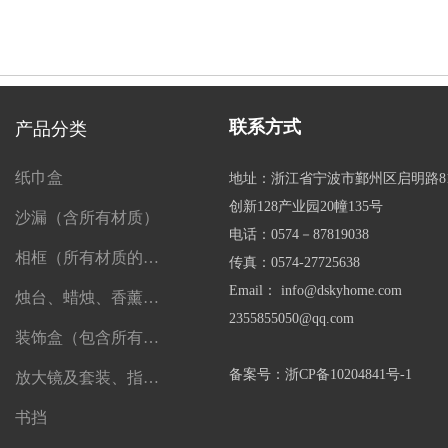
联系方式
产品分类
纸巾盒
地址：浙江省宁波市鄞州区启明路8
创新128产业园20幢135号
沙漏（含所有材质）
电话：0574－87819038
相框（所有材质的相框）
传真：0574-27725638
Email： info@dskyhome.com
烛台、蜡烛、香薰、精油及一切香薰制品
2355855050@qq.com
装饰盒（包含所有盒子）
备案号：浙CP备10204841号-1
放大镜及套装、指南针、望远镜
书挡