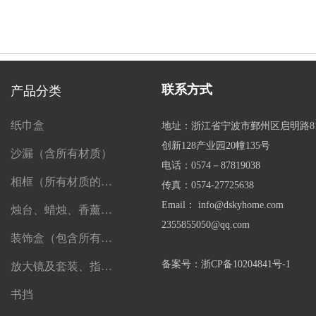
联系方式
产品分类
纸巾盒
地址：浙江省宁波市鄞州区启明路8
创新128产业园20幢135号
沙漏（含所有材质）
电话：0574－87819038
相框（所有材质的相框）
传真：0574-27725638
Email： info@dskyhome.com
烛台、蜡烛、香薰、精油及一切香薰制品
2355855050@qq.com
装饰盒（包含所有盒子）
备案号：浙CP备10204841号-1
放大镜及套装、指南针、望远镜
书挡