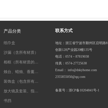
联系方式
产品分类
纸巾盒
地址：浙江省宁波市鄞州区启明路8
创新128产业园20幢135号
沙漏（含所有材质）
电话：0574－87819038
相框（所有材质的相框）
传真：0574-27725638
Email： info@dskyhome.com
烛台、蜡烛、香薰、精油及一切香薰制品
2355855050@qq.com
装饰盒（包含所有盒子）
备案号：浙CP备10204841号-1
放大镜及套装、指南针、望远镜
书挡