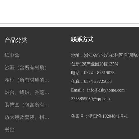
联系方式
产品分类
纸巾盒
地址：浙江省宁波市鄞州区启明路8
创新128产业园20幢135号
沙漏（含所有材质）
电话：0574－87819038
相框（所有材质的相框）
传真：0574-27725638
Email： info@dskyhome.com
烛台、蜡烛、香薰、精油及一切香薰制品
2355855050@qq.com
装饰盒（包含所有盒子）
备案号：浙CP备10204841号-1
放大镜及套装、指南针、望远镜
书挡