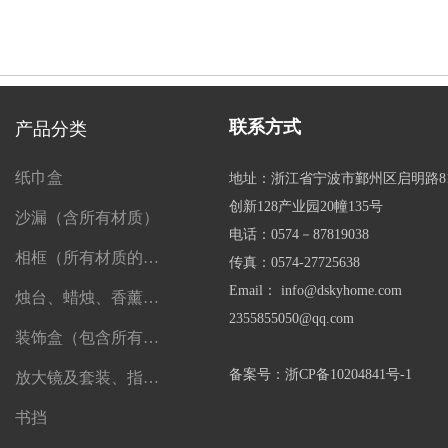
联系方式
产品分类
纸巾盒
地址：浙江省宁波市鄞州区启明路8
创新128产业园20幢135号
沙漏（含所有材质）
电话：0574－87819038
相框（所有材质的相框）
传真：0574-27725638
Email： info@dskyhome.com
烛台、蜡烛、香薰、精油及一切香薰制品
2355855050@qq.com
装饰盒（包含所有盒子）
备案号：浙CP备10204841号-1
放大镜及套装、指南针、望远镜
书挡